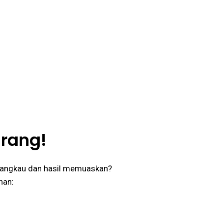
rang!
rjangkau dan hasil memuaskan?
nan: