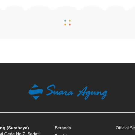
ng (Surabaya)
Beranda
Official St
ati Gede No.7, Sedati