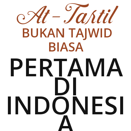
At – Tartil
BUKAN TAJWID
BIASA
PERTAMA
DI
INDONESI
A