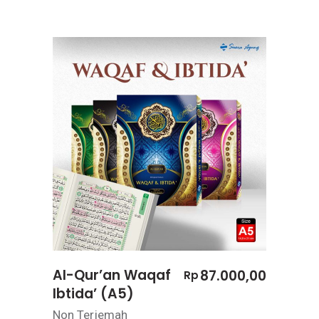
Al-Qur’an Waqaf
87.000,00
Rp
Ibtida’ (A5)
Non Terjemah