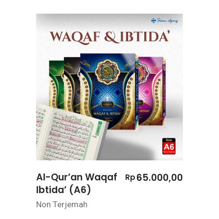
Al-Qur’an Waqaf
65.000,00
Rp
Ibtida’ (A6)
Non Terjemah