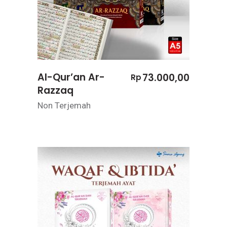
Al-Qur’an Ar-
73.000,00
Rp
Razzaq
Non Terjemah