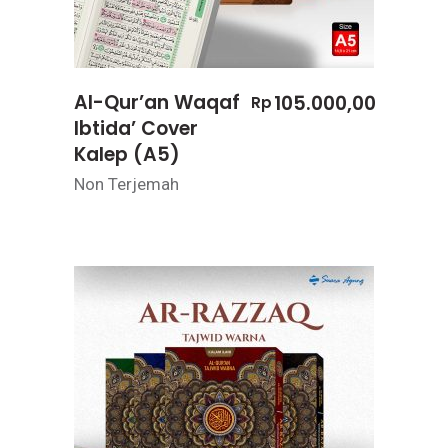
Al-Qur’an Waqaf
105.000,00
Rp
Ibtida’ Cover
Kalep (A5)
Non Terjemah