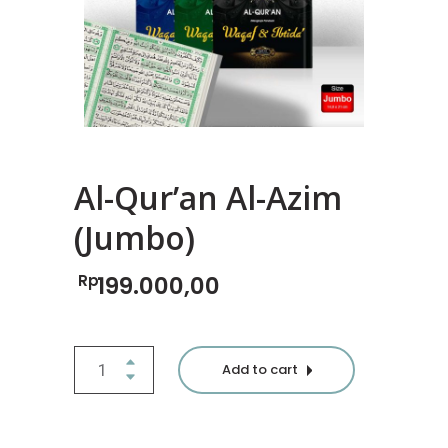
Al-Qur’an Al-Azim
(Jumbo)
Rp
199.000,00
Al-
Add to cart
Qur’an
Al-
Azim