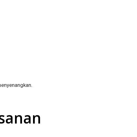
enyenangkan
.
esanan