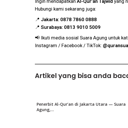
Ingin mendapatkan
Al-Qur’an Tajwid
yang n
Hubungi kami sekarang juga:
📍
Jakarta:
0878 7860 0888
📍
Surabaya:
0813 9010 5009
📢 Ikuti media sosial Suara Agung untuk ka
Instagram / Facebook / TikTok:
@quransua
Artikel yang bisa anda baca
Penerbit Al-Qur’an di Jakarta Utara — Suara
Agung,...