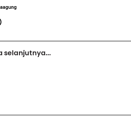
raagung
)
 selanjutnya...