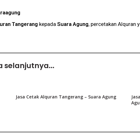
araagung
quran Tangerang
kepada
Suara Agung
, percetakan Alquran
 selanjutnya...
Jasa Cetak Alquran Tangerang – Suara Agung
Jas
Agu