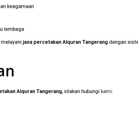
atan keagamaan
au lembaga
g melayani
jasa percetakan Alquran Tangerang
dengan sist
an
cetakan Alquran Tangerang
, silakan hubungi
kami: