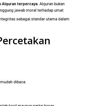
n Alquran terpercaya
. Alquran bukan
tanggung jawab moral terhadap umat.
integritas sebagai standar utama dalam
Percetakan
n mudah dibaca.
mlah kecil maupun partai besar.