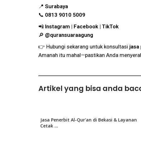
📍
Surabaya
📞
0813 9010 5009
📲
Instagram | Facebook | TikTok
🔎
@quransuaraagung
👉 Hubungi sekarang untuk konsultasi
jasa
Amanah itu mahal—pastikan Anda menyerah
Artikel yang bisa anda baca
Jasa Penerbit Al-Qur'an di Bekasi & Layanan
Cetak ...