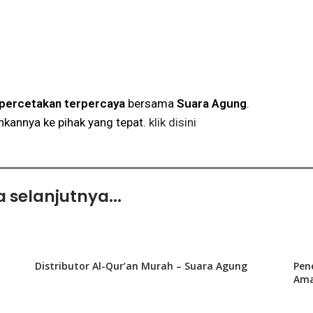
 percetakan terpercaya
bersama
Suara Agung
.
kannya ke pihak yang tepat.
klik disini
 selanjutnya...
Distributor Al-Qur’an Murah – Suara Agung
Pen
Ama