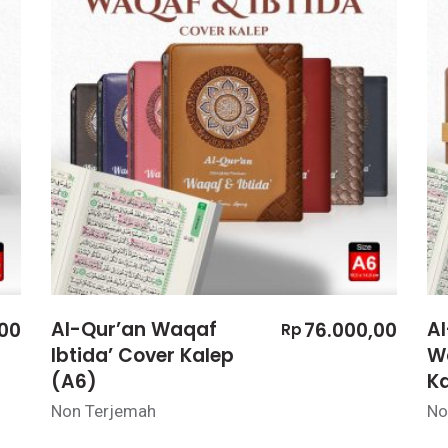
Al-Qur’an Waqaf
A
00
76.000,00
Rp
Ibtida’ Cover Kalep
Wa
(A6)
K
Non Terjemah
No