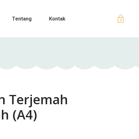
Tentang
Kontak
0
an Terjemah
h (A4)