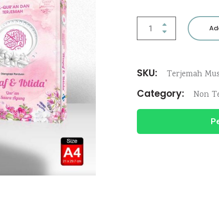
Al-
Ad
Qur’an
Terjemah
Muslimah
SKU:
Terjemah Mus
(A4)
quantity
Category:
Non T
P