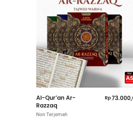
Al-Qur’an Ar-
73.000,
Rp
Razzaq
Non Terjemah