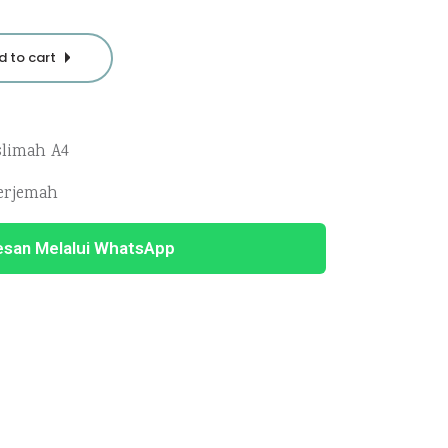
d to cart
limah A4
erjemah
esan Melalui WhatsApp