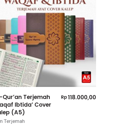
l-Qur’an Terjemah
118.000,00
Rp
qaf Ibtida’ Cover
alep (A5)
n Terjemah